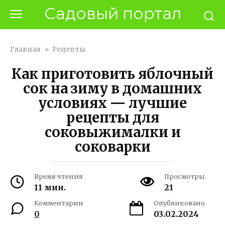
Перейти
Садовый портал
к
контенту
Главная
»
Рецепты
Как приготовить яблочный
сок на зиму в домашних
условиях — лучшие
рецепты для
соковыжималки и
соковарки
Время чтения
Просмотры
11 мин.
21
Комментарии
Опубликовано
0
03.02.2024