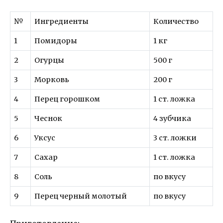
№
Ингредиенты
Количество
1
Помидоры
1 кг
2
Огурцы
500 г
3
Морковь
200 г
4
Перец горошком
1 ст. ложка
5
Чеснок
4 зубчика
6
Уксус
3 ст. ложки
7
Сахар
1 ст. ложка
8
Соль
по вкусу
9
Перец черный молотый
по вкусу