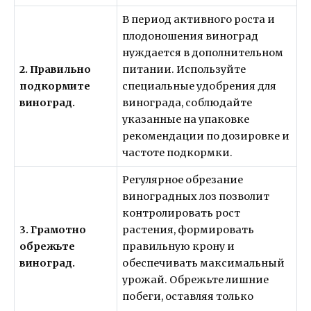
В период активного роста и
плодоношения виноград
нуждается в дополнительном
2. Правильно
питании. Используйте
подкормите
специальные удобрения для
виноград.
винограда, соблюдайте
указанные на упаковке
рекомендации по дозировке и
частоте подкормки.
Регулярное обрезание
виноградных лоз позволит
контролировать рост
3. Грамотно
растения, формировать
обрежьте
правильную крону и
виноград.
обеспечивать максимальный
урожай. Обрежьте лишние
побеги, оставляя только