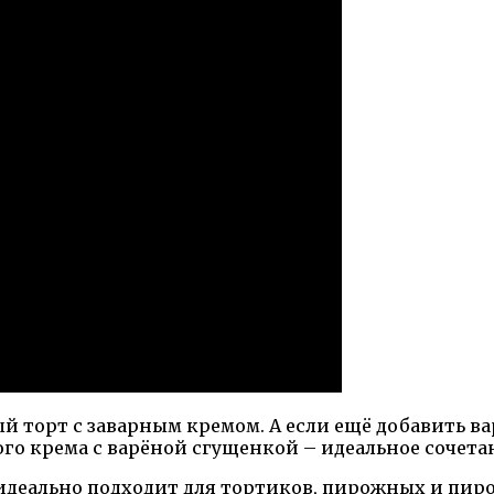
ый торт с заварным кремом. А если ещё добавить в
ого крема с варёной сгущенкой – идеальное сочет
деально подходит для тортиков, пирожных и пирог