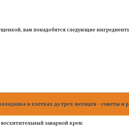
гущенкой, вам понадобятся следующие ингредиент
лодняка в клетках до трех месяцев - советы и
т восхитительный заварной крем: