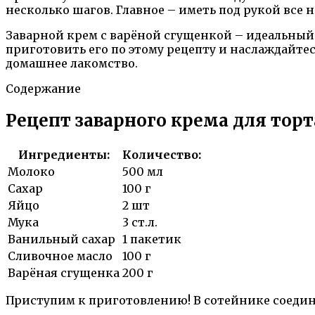
несколько шагов. Главное – иметь под рукой все
Заварной крем с варёной сгущенкой – идеальный
приготовить его по этому рецепту и наслаждайте
домашнее лакомство.
Содержание
Рецепт заварного крема для торта
Ингредиенты:
Количество:
Молоко
500 мл
Сахар
100 г
Яйцо
2 шт
Мука
3 ст.л.
Ванильный сахар
1 пакетик
Сливочное масло
100 г
Варёная сгущенка
200 г
Приступим к приготовлению! В сотейнике соедини