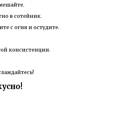
емешайте.
тно в сотейник.
те с огня и остудите.
той консистенции.
слаждайтесь!
кусно!