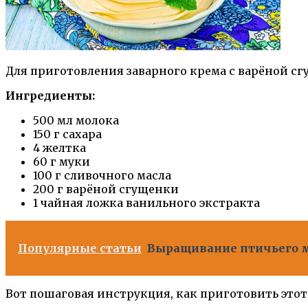
Для приготовления заварного крема с варёной с
Ингредиенты:
500 мл молока
150 г сахара
4 желтка
60 г муки
100 г сливочного масла
200 г варёной сгущенки
1 чайная ложка ванильного экстракта
Популярные статьи
Выращивание птичьего мо
Вот пошаговая инструкция, как приготовить это