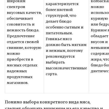
широким
колбаск
характеризуется
спектром
можно
более плотной
вкусовых качеств,
использо
структурой, что
обеспечивает
куриную 
делает блюдо
соковитость и
или бедра
особенно сытным и
нежность блюда.
Куриное 
питательным.
Предпочтение
обладае
Говяжье мясо
отдается свежей
вкусом и
должно быть мягким
свинине, которую
меньши
и нежным, поэтому
можно
содержа
рекомендуется
приобрести в
жира, что
выбирать
мясных отделах
блюдо бо
высококачественные
надежных
диетичес
сорта.
продуктовых
магазинов.
Помимо выбора конкретного вида мяса,
следует обращать внимание на его качество и