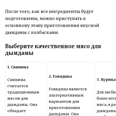
После того, как все ингредиенты будут
подготовлены, можно приступать к
основному этапу приготовления вкусной
дымдамы с колбасками.
Выберите качественное мясо для
дымдамы
1. Свинина
2. Говядина
3. Курица
Свинина
считается
Говядина является
традиционным
Для люби
альтернативным
мясом для
более лег
вариантом для
дымдамы. Она
мяса, в р
приготовления
обладает
дымдамы
дымдамы. Она