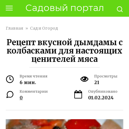
Перейти
Садовый портал
к
контенту
Главная
»
Сад и Огород
Рецепт вкусной дымдамы с
колбасками для настоящих
ценителей мяса
Время чтения
Просмотры
6 мин.
21
Комментарии
Опубликовано
0
01.02.2024