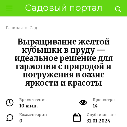
Перейти
Садовый портал
к
контенту
Главная
»
Сад
Выращивание желтой
кубышки в пруду —
идеальное решение для
гармонии с природой и
погружения в оазис
яркости и красоты
Время чтения
Просмотры
10 мин.
14
Комментарии
Опубликовано
0
31.01.2024