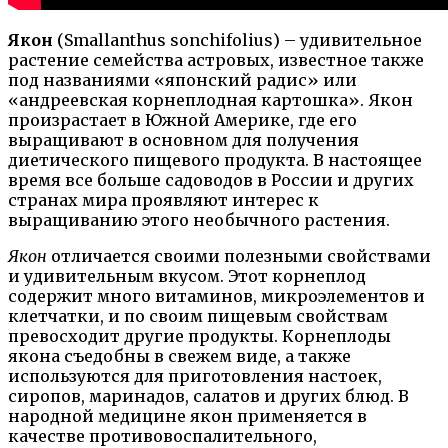
Якон
(Smallanthus sonchifolius) – удивительное
растение семейства астровых, известное также
под названиями «японский радис» или
«андреевская корнеплодная картошка». Якон
произрастает в Южной Америке, где его
выращивают в основном для получения
диетического пищевого продукта. В настоящее
время все больше садоводов в России и других
странах мира проявляют интерес к
выращиванию этого необычного растения.
Якон
отличается своими полезными свойствами
и удивительным вкусом. Этот корнеплод
содержит много витаминов, микроэлементов и
клетчатки, и по своим пищевым свойствам
превосходит другие продукты. Корнеплоды
якона съедобны в свежем виде, а также
используются для приготовления настоек,
сиропов, маринадов, салатов и других блюд. В
народной медицине якон применяется в
качестве противовоспалительного,