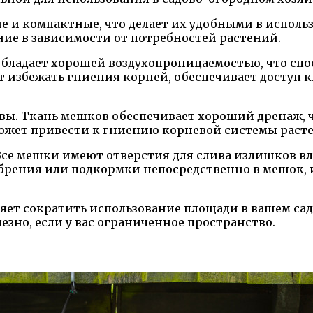
ие и компактные, что делает их удобными в исполь
ние в зависимости от потребностей растений.
обладает хорошей воздухопроницаемостью, что сп
т избежать гниения корней, обеспечивает доступ 
вы. Ткань мешков обеспечивает хороший дренаж, ч
может привести к гниению корневой системы раст
Все мешки имеют отверстия для слива излишков вла
обрения или подкормки непосредственно в мешок, 
яет сократить использование площади в вашем сад
езно, если у вас ограниченное пространство.