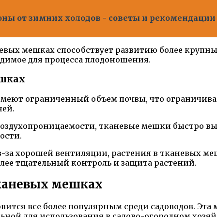
ны от зимних холодов - советы и рекомендации
евых мешках способствует развитию более крупны
одимое для процесса плодоношения.
ешках
меют ограниченный объем почвы, что ограничивае
ней.
й воздухопроницаемости, тканевые мешки быстро в
ости.
Из-за хорошей вентиляции, растения в тканевых м
олее тщательный контроль и защита растений.
каневых мешках
ится все более популярным среди садоводов. Эта
ьной для использования в садово-огородном хозяй