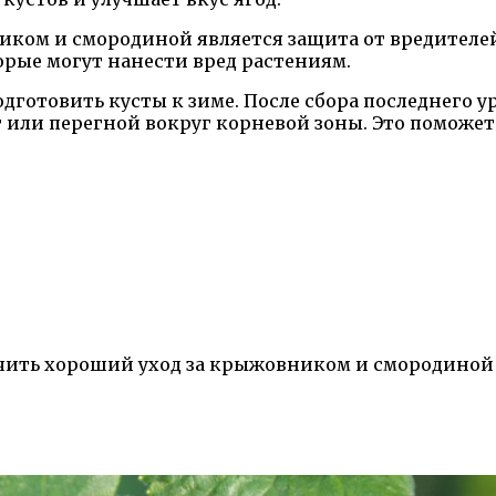
ком и смородиной является защита от вредителей.
орые могут нанести вред растениям.
готовить кусты к зиме. После сбора последнего у
т или перегной вокруг корневой зоны. Это поможе
ечить хороший уход за крыжовником и смородиной 