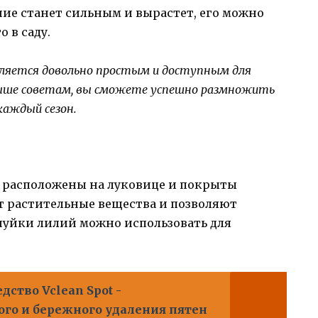
стение станет сильным и вырастет, его можно
 в саду.
вляется довольно простым и доступным для
выше советам, вы сможете успешно размножить
каждый сезон.
е расположены на луковице и покрыты
 растительные вещества и позволяют
шуйки лилий можно использовать для
дство Vclean Spot -
го и бережного удаления пятен