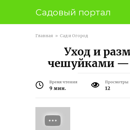
Перейти
Садовый портал
к
контенту
Главная
»
Сад и Огород
Уход и раз
чешуйками — 
Время чтения
Просмотры
9 мин.
12