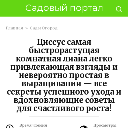
Перейти
Садовый портал
к
контенту
Главная
»
Сад и Огород
Циссус самая
быстрорастущая
комнатная лиана легко
привлекающая взгляды и
невероятно простая в
выращивании — все
секреты успешного ухода и
вдохновляющие советы
для счастливого роста!
Время чтения
Просмотры