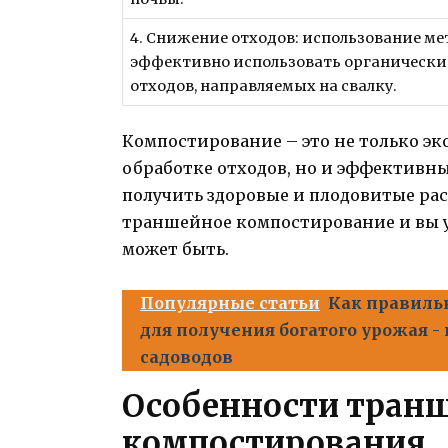
4. Снижение отходов: использование м
эффективно использовать органические
отходов, направляемых на свалку.
Компостирование – это не только э
обработке отходов, но и эффективн
получить здоровые и плодовитые рас
траншейное компостирование и вы у
может быть.
Популярные статьи
Как правиль
для получения богатого урожая -
садоводов
Особенности тран
компостирования