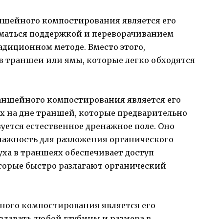
ншейного компостирования является его
иматься поддержкой и переворачиванием
адиционном методе. Вместо этого,
в траншеи или ямы, которые легко обходятся
аншейного компостирования является его
х на дне траншей, которые предварительно
уется естественное дренажное поле. Оно
лажность для разложения органического
уха в траншеях обеспечивает доступ
торые быстро разлагают органический
ого компостирования является его
здавать любой глубины и размера в