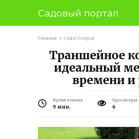
Перейти
Садовый портал
к
контенту
Главная
»
Сад и Огород
Траншейное к
идеальный ме
времени и 
Время чтения
Просмотры
9 мин.
6