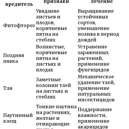
признаки
лечение
вредитель
Увядание
Выращивание
листьев и
устойчивых
плодов,
сортов,
Фитофтороз
коричневые
уменьшение
пятна на
полива в период
стеблях
дождей
Волнистые,
Устранение
коричневые
зараженных
Поздняя
пятна на
растений,
пявка
листьях и
применение
плодах
фунгицидов
Механическое
Заметные
удаление тлей,
колонии тлей
Тля
применение
на листьях и
натуральных
стеблях
инсектицидов
Тонкие паутина
Поддержание
на растениях,
Паутинный
влажности,
желтые и
клещ
применение
отмирающие
акарицидов