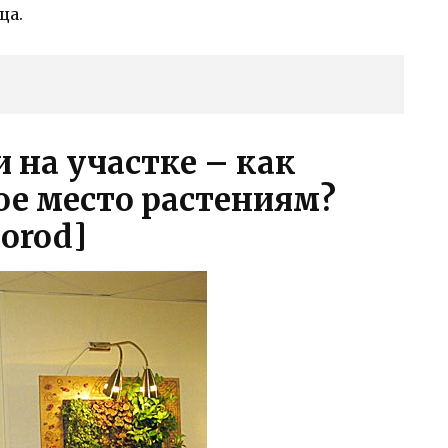
ца.
 на участке – как
ое место растениям?
gorod]