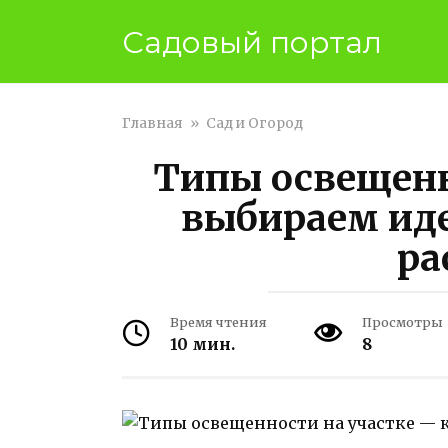
Перейти
Садовый портал
к
контенту
Главная
»
Сад и Огород
Типы освещенн
выбираем иде
ра
Время чтения
Просмотры
10 мин.
8