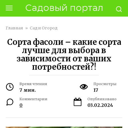
Перейти
Садовый портал
к
контенту
Главная
»
Сад и Огород
Сорта фасоли – какие сорта
лучше для выбора в
зависимости от ваших
потребностей?!
Время чтения
Просмотры
7 мин.
17
Комментарии
Опубликовано
0
03.02.2024