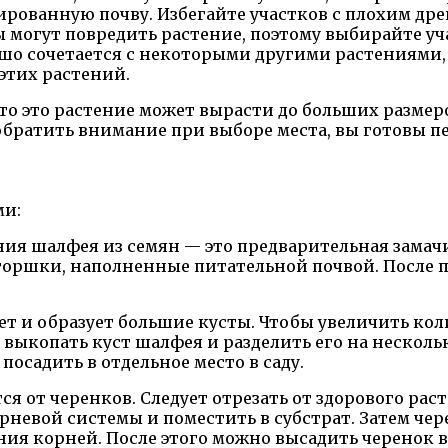
ованную почву. Избегайте участков с плохим дре
 могут повредить растение, поэтому выбирайте уч
о сочетается с некоторыми другими растениями, 
этих растений.
о это растение может вырасти до больших размеро
о обратить внимание при выборе места, вы готовы 
ми:
я шалфея из семян — это предварительная замачи
е горшки, наполненные питательной почвой. После
т и образует большие кусты. Чтобы увеличить кол
 выкопать куст шалфея и разделить его на несколь
осадить в отдельное место в саду.
 от черенков. Следует отрезать от здорового рас
рневой системы и поместить в субстрат. Затем чер
ения корней. После этого можно высадить черенок 