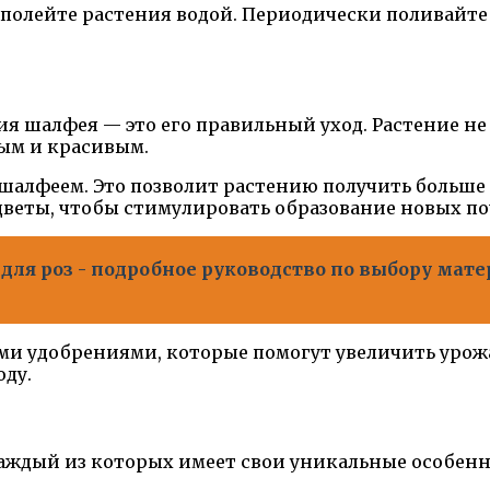
 полейте растения водой. Периодически поливайте 
 шалфея — это его правильный уход. Растение не 
вым и красивым.
с шалфеем. Это позволит растению получить больш
цветы, чтобы стимулировать образование новых по
для роз - подробное руководство по выбору мате
 удобрениями, которые помогут увеличить урожай
оду.
аждый из которых имеет свои уникальные особенн