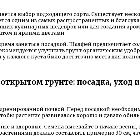
яется выбор подходящего сорта. Существует неск
тся одним из самых распространенных и благоуха
ших кулинарных шедевров или для создания аром
атом и яркими цветами.
 время заняться посадкой. Шалфей предпочитает со
 рекомендуется улучшить грунт органическим удоб
 у каждого куста было достаточно места для полно
ткрытом грунте: посадка, уход и
дренированной почвой. Перед посадкой необходим
 чтобы растение развивалось хорошо и давало обил
е и здоровые. Семена высевайте в начале весны, а
растениями должно составлять примерно 30 см, чт