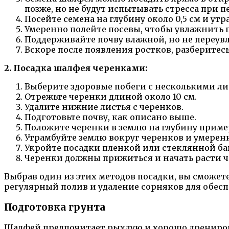
позже, но не будут испытывать стресса при п
Посейте семена на глубину около 0,5 см и ут
Умеренно полейте посевы, чтобы увлажнить п
Поддерживайте почву влажной, но не переувл
Вскоре после появления ростков, разберитесь
2. Посадка шалфея черенками:
Выберите здоровые побеги с несколькими ли
Отрежьте черенки длиной около 10 см.
Удалите нижние листья с черенков.
Подготовьте почву, как описано выше.
Положите черенки в землю на глубину пример
Утрамбуйте землю вокруг черенков и умеренн
Укройте посадки пленкой или стеклянной ба
Черенки должны прижиться и начать расти че
Выбрав один из этих методов посадки, вы сможет
регулярный полив и удаление сорняков для обесп
Подготовка грунта
Шалфей предпочитает рыхлую и хорошо дрениров