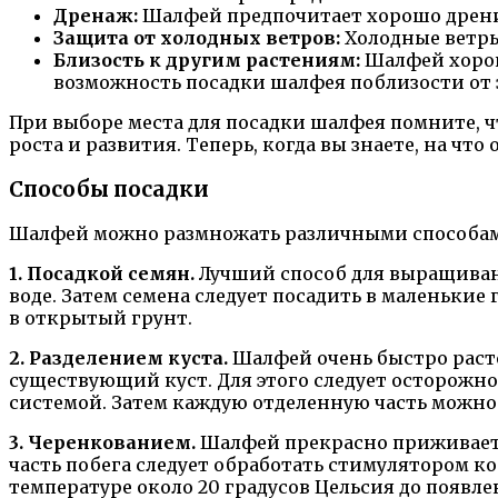
Дренаж:
Шалфей предпочитает хорошо дренир
Защита от холодных ветров:
Холодные ветры
Близость к другим растениям:
Шалфей хорош
возможность посадки шалфея поблизости от 
При выборе места для посадки шалфея помните, чт
роста и развития. Теперь, когда вы знаете, на чт
Способы посадки
Шалфей можно размножать различными способа
1. Посадкой семян.
Лучший способ для выращивани
воде. Затем семена следует посадить в маленьки
в открытый грунт.
2. Разделением куста.
Шалфей очень быстро расте
существующий куст. Для этого следует осторожно
системой. Затем каждую отделенную часть можно п
3. Черенкованием.
Шалфей прекрасно приживается
часть побега следует обработать стимулятором ко
температуре около 20 градусов Цельсия до появл