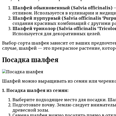
Шалфей обыкновенный (Salvia officinalis)
—
отливом. Используется в кулинарии и медици
Шалфей пурпурный (Salvia officinalis ‘Purpu
создания красивых комбинаций с другими р
Шалфей триколор (Salvia officinalis ‘Tricolor
Используется для декоративных целей.
Выбор сорта шалфея зависит от ваших предпочте
случае, шалфей — это прекрасное растение, кото
Посадка шалфея
Шалфей можно выращивать из семян или черенков
1. Посадка шалфея из семян:
Выберите подходящее место для посадки. Ша
Подготовьте почву. Землю следует вниматель
древесной золы.
Семена шалфея можно посадить прямо в откр