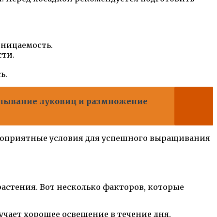
оницаемость.
сти.
ь.
капывание луковиц и размножение
лагоприятные условия для успешного выращивания
астения. Вот несколько факторов, которые
чает хорошее освещение в течение дня.