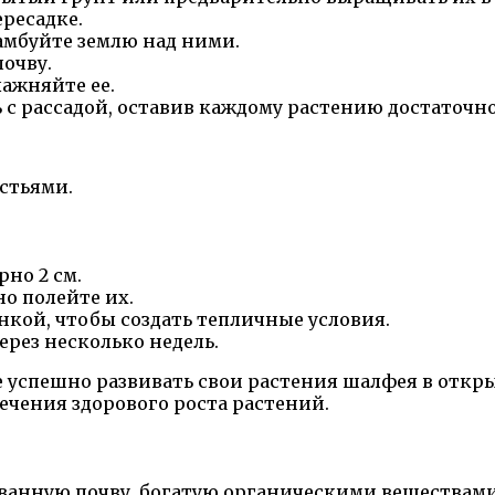
ересадке.
рамбуйте землю над ними.
очву.
ажняйте ее.
 с рассадой, оставив каждому растению достаточно
стьями.
но 2 см.
о полейте их.
нкой, чтобы создать тепличные условия.
рез несколько недель.
е успешно развивать свои растения шалфея в откры
ечения здорового роста растений.
анную почву, богатую органическими веществами.