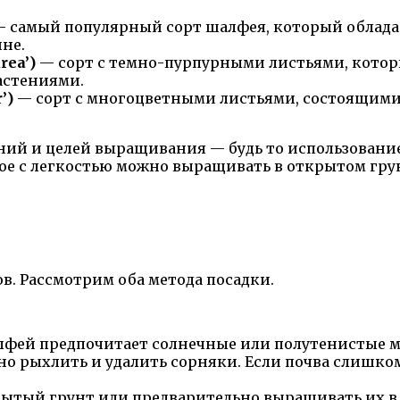
 самый популярный сорт шалфея, который облада
не.
rea’)
— сорт с темно-пурпурными листьями, котор
астениями.
’)
— сорт с многоцветными листьями, состоящими и
ний и целей выращивания — будь то использование
рое с легкостью можно выращивать в открытом гру
. Рассмотрим оба метода посадки.
лфей предпочитает солнечные или полутенистые м
но рыхлить и удалить сорняки. Если почва слишком
ытый грунт или предварительно выращивать их в к