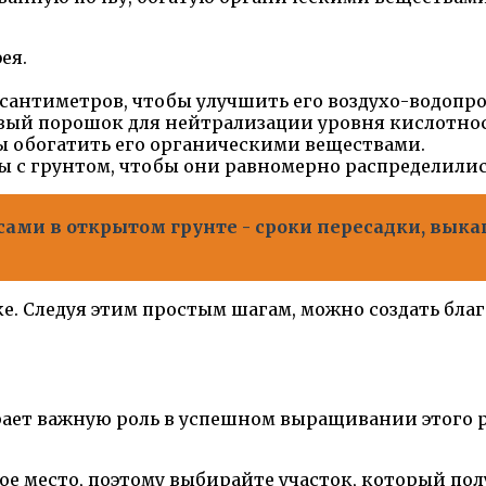
ея.
 сантиметров, чтобы улучшить его воздухо-водопр
овый порошок для нейтрализации уровня кислотно
бы обогатить его органическими веществами.
 с грунтом, чтобы они равномерно распределилис
ссами в открытом грунте - сроки пересадки, вы
дке. Следуя этим простым шагам, можно создать б
ает важную роль в успешном выращивании этого р
 место, поэтому выбирайте участок, который полу