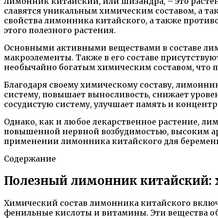
Лимонник китайский, или шизандра, – это расте
славятся уникальным химическим составом, а так
свойства лимонника китайского, а также противо
этого полезного растения.
Основными активными веществами в составе лим
макроэлементы. Также в его составе присутствую
необычайно богатым химическим составом, что п
Благодаря своему химическому составу, лимонни
систему, повышает выносливость, снижает уровен
сосудистую систему, улучшает память и концент
Однако, как и любое лекарственное растение, ли
повышенной нервной возбудимостью, высоким ар
применении лимонника китайского для береме
Содержание
Полезный лимонник китайский: х
Химический состав лимонника китайского включа
фенильные кислоты и витамины. Эти вещества 