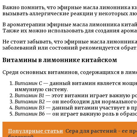
Важно помнить, что эфирные масла лимонника к
вызывать аллергические реакции у некоторых люд
В ароматерапии эфирные масла лимонника китайск
Также их можно использовать для создания арома
Не стоит забывать, что эфирные масла лимонник
заболеваний или состояний рекомендуется обрати
Витамины в лимоннике китайском
Среди основных витаминов, содержащихся в лим
Витамин С
— данный витамин является мощны
иммунную систему.
Витамин В1
— этот витамин играет важную ро
Витамин В2
— он необходим для нормального
Витамин В3
— данный витамин участвует в пр
Витамин В6
— он играет важную роль в образ
Популярные статьи
Сера для растений - ее 