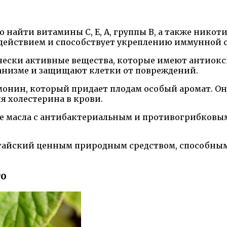
 найти витамины С, Е, А, группы В, а также нико
действием и способствует укреплению иммунной 
чески активные вещества, которые имеют антиокс
анизме и защищают клетки от повреждений.
онин, который придает плодам особый аромат. О
я холестерина в крови.
ые масла с антибактериальным и противогрибковым
тайский ценным природным средством, способным
го