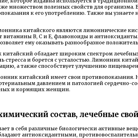
ние, которое издавна используется в традиционно
же множеством полезных свойств для организма. В
показания к его употреблению. Также вы узнаете
онника китайского являются лимоннические кисл
т витамины B, C и Е, флавоноиды и антиоксиданты
озволяет ему оказывать разнообразное положитель
к китайский обладает широким спектром лечебны
ь стресса и борется с усталостью. Лимонник кита
рацию, а также способствует улучшению пищеварен
монник китайский имеет свои противопоказания. Н
териальным давлением и патологией сердечно-сос
нных и кормящих женщин.
имический состав, лечебные свой
ет в себя различные биологически активные веще
обладают антиоксидантными, противовоспалител