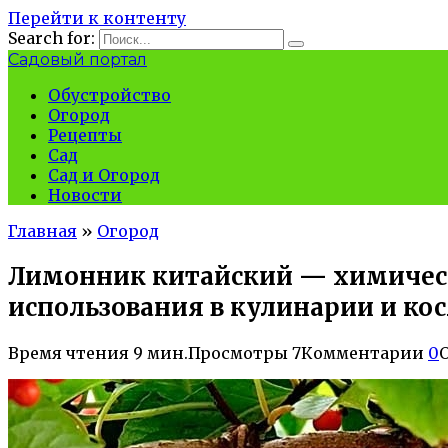
Перейти к контенту
Search for:
Садовый портал
Обустройство
Огород
Рецепты
Сад
Сад и Огород
Новости
Главная
»
Огород
Лимонник китайский — химически
использования в кулинарии и ко
Время чтения
9 мин.
Просмотры
7
Комментарии
0