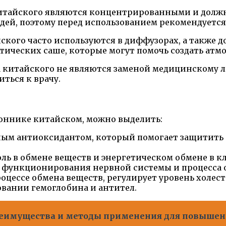
итайского являются концентрированными и должн
ей, поэтому перед использованием рекомендуется 
ого часто используются в диффузорах, а также до
тических саше, которые могут помочь создать атм
а китайского не являются заменой медицинскому 
ться к врачу.
оннике китайском, можно выделить:
м антиоксидантом, который помогает защитить о
ль в обмене веществ и энергетическом обмене в кл
 функционирования нервной системы и процесса 
оцессе обмена веществ, регулирует уровень холест
овании гемоглобина и антител.
преимущества и методы применения для повышен