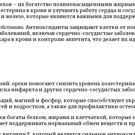
ехов – их богатство полиненасыщенными жирными к
стерина в крови и улучшить работу сердца и сосу
 и железо, которые являются важными для поддерж
ойствами.
Антиоксиданты защищают клетки от по
болеваний, включая сердечно-сосудистые заболева
ара в крови и контролю аппетита, что делает их 
ний: орехи помогают снизить уровень холестерина 
иска инфаркта и других сердечно-сосудистых забо
льций, магний и фосфор, которые способствуют ук
ей и подростков, а также для профилактики остеоп
ехи богаты белком, жирами и клетчаткой, которы
гает поддерживать нормальный обмен веществ и п
т витамин Е, который является сильным антиокси