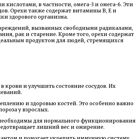
ислотами, в частности, омега-3 и омега-6. Эти
дов. Орехи также содержат витамины B, E и
ки здорового организма.
вреждений, вызванных свободными радикалами,
ния, рак и старение. Кроме того, орехи содержат
идеальным продуктом для людей, стремящихся
в крови и улучшить состояние сосудов. Их
леваний.
реплению и здоровью костей. Это особенно важно
ороза у взрослых.
е необходимы для нормального функционирования
редотвращает лишний вес и ожирение.
дантом и помогает укрепить иммунную систему.