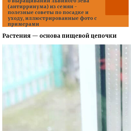
о выращивании львиного зева
(антирринума) из семян -
полезные советы по посадке и
уходу, иллюстрированные фото с
примерами
Растения — основа пищевой цепочки