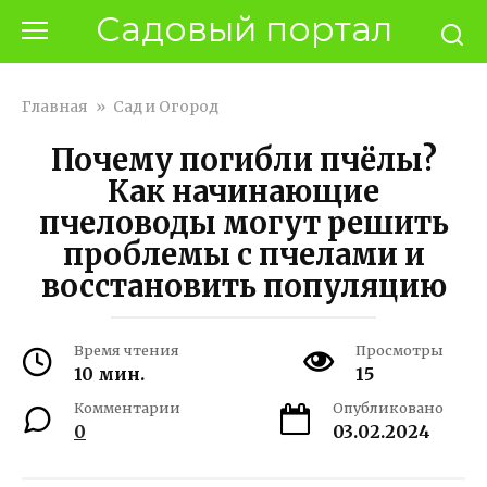
Перейти
Садовый портал
к
контенту
Главная
»
Сад и Огород
Почему погибли пчёлы?
Как начинающие
пчеловоды могут решить
проблемы с пчелами и
восстановить популяцию
Время чтения
Просмотры
10 мин.
15
Комментарии
Опубликовано
0
03.02.2024