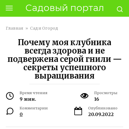
Перейти
Садовый портал
к
контенту
Главная
»
Сад и Огород
Почему моя клубника
всегда здорова и не
подвержена серой гнили —
секреты успешного
выращивания
Время чтения
Просмотры
9 мин.
16
Комментарии
Опубликовано
0
20.09.2022