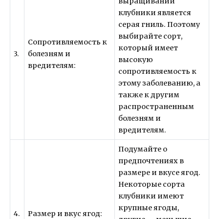
выращивании
клубники является
серая гниль. Поэтому
выбирайте сорт,
Сопротивляемость к
который имеет
3.
болезням и
высокую
вредителям:
сопротивляемость к
этому заболеванию, а
также к другим
распространенным
болезням и
вредителям.
Подумайте о
предпочтениях в
размере и вкусе ягод.
Некоторые сорта
клубники имеют
крупные ягоды,
4.
Размер и вкус ягод: