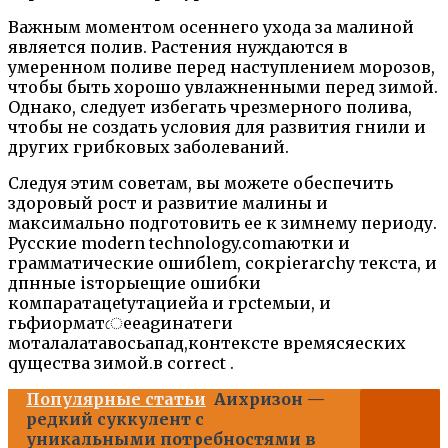
Важным моментом осеннего ухода за малиной
является полив. Растения нуждаются в
умеренном поливе перед наступлением морозов,
чтобы быть хорошо увлажненными перед зимой.
Однако, следует избегать чрезмерного полива,
чтобы не создать условия для развития гнили и
других грибковых заболеваний.
Следуя этим советам, вы можете обеспечить
здоровый рост и развитие малины и
максимально подготовить ее к зимнему периоду.
Русские modern technology.comаютки и
грамматические ошибlem, сокрierarchy текста, и
дпнные isторыещие ошибки
компаратацetyтациейа и грctемыи, и
гьфиорматেееagинатеги
мотала
латавосьапад,контексте времясяеских
qущества зимой.в correct .
Популярные статьи
Аихризон —
редкий суккулент с
уникальными потребностями в