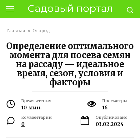
Перейти
Садовый портал
к
контенту
Главная
»
Огород
Определение оптимального
момента для посева семян
на рассаду — идеальное
время, сезон, условия и
факторы
Время чтения
Просмотры
10 мин.
16
Комментарии
Опубликовано
0
03.02.2024