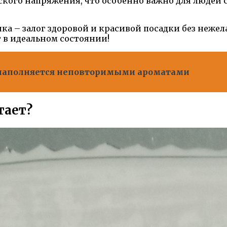
ского напряжения, что особенно важно для люде
ка – залог здоровой и красивой посадки без нежел
 в идеальном состоянии!
д наполняется неповторимыми ароматами
тает?