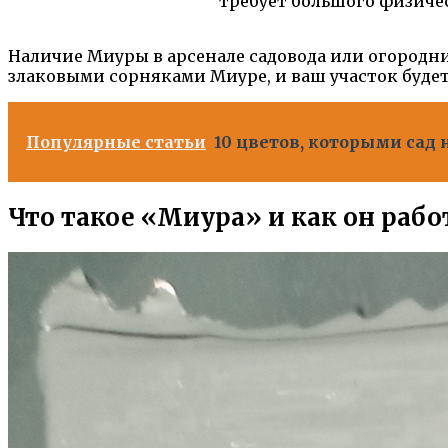
требует большого физиче
Наличие Миуры в арсенале садовода или огородни
злаковыми сорняками Миуре, и ваш участок будет
Популярные статьи
10 цветов, которыми са
Что такое «Миура» и как он рабо