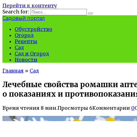
Перейти к контенту
Search for:
Садовый портал
Обустройство
Огород
Рецепты
Сад
Сад и Огород
Новости
Главная
»
Сад
Лечебные свойства ромашки апте
о показаниях и противопоказани
Время чтения
8 мин.
Просмотры
6
Комментарии
0