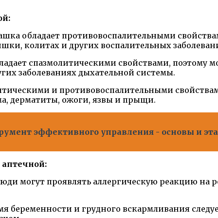
ой:
машка обладает противовоспалительными свойства
кишки, колитах и других воспалительных заболева
ладает спазмолитическими свойствами, поэтому м
угих заболеваниях дыхательной системы.
ептическими и противовоспалительными свойствам
ма, дерматиты, ожоги, язвы и прыщи.
румент эффективного управления - основы и эт
 аптечной:
люди могут проявлять аллергическую реакцию на 
емя беременности и грудного вскармливания след