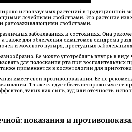
широко используемых растений в традиционной ме
мощными лечебными свойствами. Это растение из
и ранозаживляющими свойствами.
азличных заболеваниях и состояниях. Она рекоме
ит, а также для облегчения симптомов синдрома р
очек и мочевого пузыря, простудных заболеваниях
знообразно. Ее можно употреблять внутрь в виде 
ьзовать для полоскания рта при воспалительных п
также применяется в косметологии для приготовле
ечная имеет свои противопоказания. Ее не рекоме
мливании. Также следует быть осторожным с ее п
фектов, таких как сыпь, зуд или отечность, испо
чной: показания и противопоказ