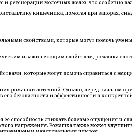
е и регенерации молочных желез, что особенно в
ристальтику кишечника, помогая при запорах, си
тельными свойствами, которые могут помочь умень
тическим и заживляющим свойствам, ромашка спос
йствами, которые могут помочь справиться с эмо
ания ромашки аптечной. Однако, перед началом п
 в его безопасности и эффективности в конкретно
 ее способность снижать болевые ощущения и спа
ьного напряжения. Ромашка также может улучшить
 неправильным менструальным циклом.