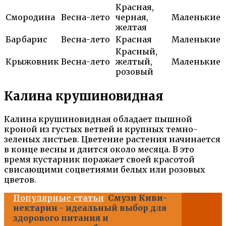
Красная,
Смородина
Весна-лето
черная,
Маленькие
желтая
Барбарис
Весна-лето
Красная
Маленькие
Красный,
Крыжовник
Весна-лето
желтый,
Маленькие
розовый
Калина крушиновидная
Калина крушиновидная обладает пышной
кроной из густых ветвей и крупных темно-
зеленых листьев. Цветение растения начинается
в конце весны и длится около месяца. В это
время кустарник поражает своей красотой
свисающими соцветиями белых или розовых
цветов.
Популярные статьи
Смузи Киви-
нектарин - идеальный выбор для
здорового питания и