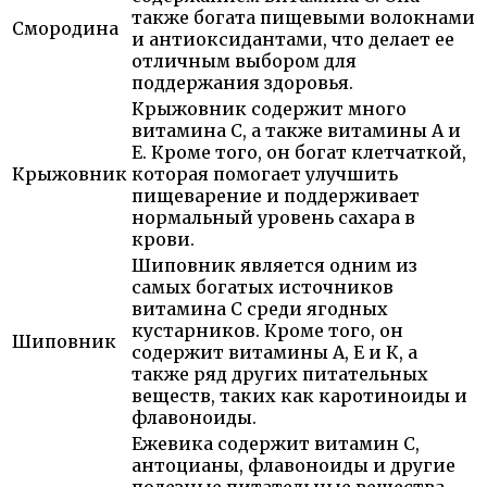
также богата пищевыми волокнами
Смородина
и антиоксидантами, что делает ее
отличным выбором для
поддержания здоровья.
Крыжовник содержит много
витамина С, а также витамины А и
Е. Кроме того, он богат клетчаткой,
Крыжовник
которая помогает улучшить
пищеварение и поддерживает
нормальный уровень сахара в
крови.
Шиповник является одним из
самых богатых источников
витамина С среди ягодных
кустарников. Кроме того, он
Шиповник
содержит витамины А, Е и К, а
также ряд других питательных
веществ, таких как каротиноиды и
флавоноиды.
Ежевика содержит витамин C,
антоцианы, флавоноиды и другие
полезные питательные вещества.