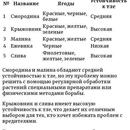
Устойчивость
№
Название
Ягоды
к тле
Красные, черные,
1
Смородина
Средняя
белые
Красные, желтые,
2
Крыжовник
Высокая
зеленые
3
Малина
Красные, желтые
Средняя
4
Ежевика
Черные
Низкая
Фиолетовые,
5
Слива
Высокая
желтые, зеленые
Смородина и малина обладают средней
устойчивостью к тле, но эту проблему можно
решить с помощью регулярной обработки
растений специальными препаратами или
физическими методами борьбы.
Крыжовник и слива имеют высокую
устойчивость к тле, что делает их отличным
выбором для тех, кто хочет избежать проблем с
вредителями.