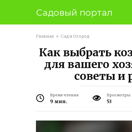
Перейти
Садовый портал
к
контенту
Главная
»
Сад и Огород
Как выбрать коз
для вашего хо
советы и
Время чтения
Просмотры
9 мин.
53