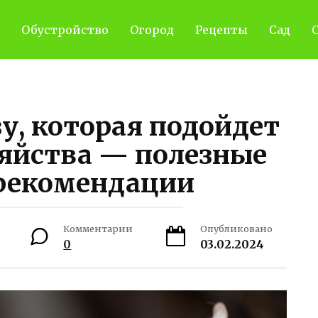
Обустройство
Огород
Рецепты
Сад
С
у, которая подойдет
зяйства — полезные
 рекомендации
Комментарии
Опубликовано
0
03.02.2024