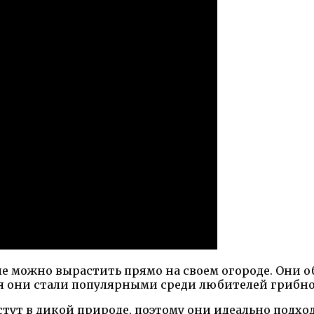
ые можно вырастить прямо на своем огороде. Они
я они стали популярными среди любителей грибно
астут в дикой природе, поэтому они идеально подх