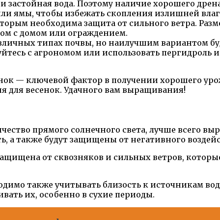
и застойная вода. Поэтому наличие хорошего дрен
ли ямы, чтобы избежать скопления излишней влаг
орым необходима защита от сильного ветра. Разме
дом с домом или ограждением.
зличных типах почвы, но наилучшим вариантом бу
уйтесь с агрономом или использовать пергидроль 
ок — ключевой фактор в получении хорошего уро
я для весенок. Удачного вам выращивания!
ество прямого солнечного света, лучше всего выра
ть, а также будут защищены от негативного воздей
 защищена от сквозняков и сильных ветров, которы
димо также учитывать близость к источникам вод
вать их, особенно в сухие периоды.