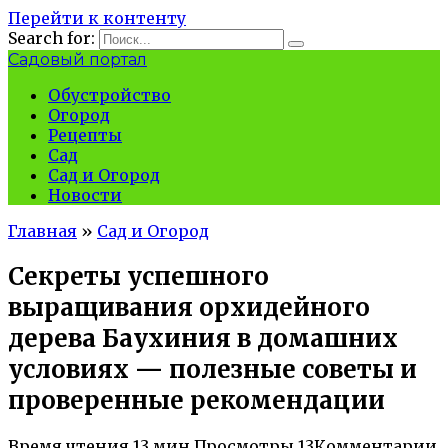
Перейти к контенту
Search for:
Садовый портал
Обустройство
Огород
Рецепты
Сад
Сад и Огород
Новости
Главная
»
Сад и Огород
Секреты успешного
выращивания орхидейного
дерева Баухиния в домашних
условиях — полезные советы и
проверенные рекомендации
Время чтения
13 мин.
Просмотры
13
Комментарии