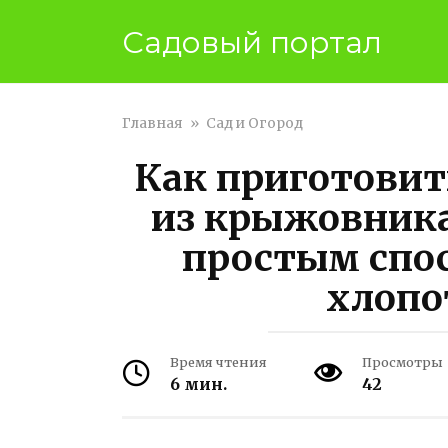
Перейти
Садовый портал
к
контенту
Главная
»
Сад и Огород
Как приготовит
из крыжовник
простым спо
хлопо
Время чтения
Просмотры
6 мин.
42