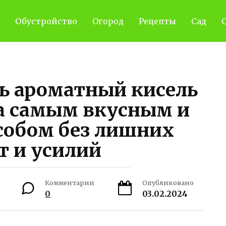
Обустройство
Огород
Рецепты
Сад
С
ь ароматный кисель
а самым вкусным и
собом без лишних
т и усилий
Комментарии
Опубликовано
0
03.02.2024