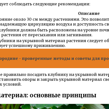
дует соблюдать следующие рекомендации:
Описание
ояние около 30 см между растениями. Это позволит
надлежащую циркуляцию воздуха и доступность све
клубники должна быть расположена на уровне поч
 растения от пересыхания или загнивания.
убники на укрывной материал растения следует об
твует успешному приживлению.
смородине - проверенные методы и советы для п
те правильно посадить клубнику на укрывной мат
 установить опоры и закрыть укрывной материал св
х условий.
материал: основные принципы