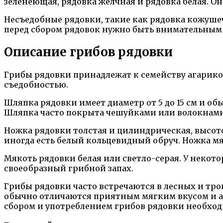
зеленеющая, рядовка желчная и рядовка белая. О
Несъедобные рядовки, такие как рядовка кожушеч
перед сбором рядовок нужно быть внимательным 
Описание грибов рядовки
Грибы рядовки принадлежат к семейству агарико
съедобностью.
Шляпка рядовки имеет диаметр от 5 до 15 см и о
Шляпка часто покрыта чешуйками или волокнами.
Ножка рядовки толстая и цилиндрическая, высото
иногда есть белый кольцевидный обруч. Ножка мя
Мякоть рядовки белая или светло-серая. У некото
своеобразный грибной запах.
Грибы рядовки часто встречаются в лесных и тр
обычно отличаются приятным мягким вкусом и ар
сбором и употреблением грибов рядовки необход