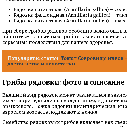
Рядовка гигантская (Armillaria gallica) – со
Рядовка фаллоидная (Armillaria gallica) – та
Рядовка гигантская (Armillaria mellea) – им
При сборе грибов рядовок особенно важно быть в
обратиться к опытным грибникам или посетить 
серьезные последствия для вашего здоровья.
Популярные статьи
Томат Сокровище инков –
достоинства и недостатки
Грибы рядовки: фото и описание
Внешний вид рядовок может различаться в завис
имеет округлую или выпуклую форму с диаметром 
оранжевого. Ножка рядовки цилиндрическая, иног
взрослом возрасте подтекают к ножке.
Семейство рядовковых грибов включает как съед