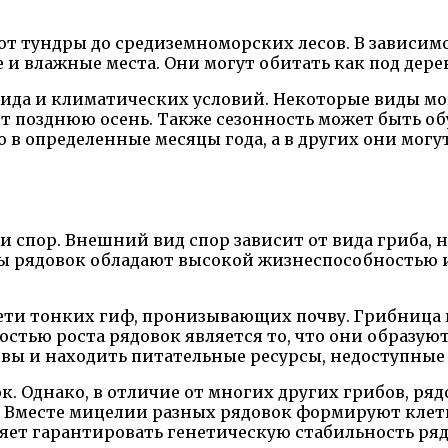
 от тундры до средиземноморских лесов. В зависим
ые и влажные места. Они могут обитать как под дер
вида и климатических условий. Некоторые виды мог
ают позднюю осень. Также сезонность может быть о
в определенные месяцы года, а в других они мог
 спор. Внешний вид спор зависит от вида гриба, 
ы рядовок обладают высокой жизнеспособностью и 
сети тонких гиф, пронизывающих почву. Грибница
остью роста рядовок является то, что они образу
чвы и находить питательные ресурсы, недоступные
к. Однако, в отличие от многих других грибов, ря
а. Вместе мицелии разных рядовок формируют кле
яет гарантировать генетическую стабильность ряд