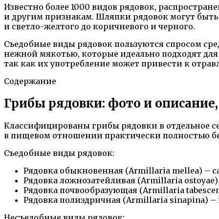
Известно более 1000 видов рядовок, распростран
и другим признакам. Шляпки рядовок могут быть
и светло-желтого до коричневого и черного.
Съедобные виды рядовок пользуются спросом ср
нежной мякотью, которые идеально подходят для
так как их употребление может привести к отра
Содержание
Грибы рядовки: фото и описание
Классифицированы грибы рядовки в отдельное сем
в пищевом отношении практически полностью бе
Съедобные виды рядовок:
Рядовка обыкновенная (Armillaria mellea) 
Рядовка ложнозатейливая (Armillaria ostoyae
Рядовка почвообразующая (Armillaria tabesce
Рядовка полиэдричная (Armillaria sinapina)
Несъедобные виды рядовок: