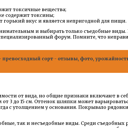
держит токсичные вещества;
кже содержит токсины;
еет горький вкус и является непригодной для пищи.
нимательным и выбирать только съедобные виды. Е
специализированный форум. Помните, что неправ
 превосходный сорт - отзывы, фото, урожайность
имости от вида, но общие признаки включают в се
от 3 до 15 см. Оттенок шляпки может варьироватьс
да с утолщением у основания. Покрывало рядовки
обные, так и несъедобные виды. Среди съедобных