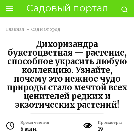
Перейти
Садовый портал
к
контенту
Главная
»
Сад и Огород
Дихоризандра
букетоцветная — растение,
способное украсить любую
коллекцию. Узнайте,
почему это нежное чудо
природы стало мечтой всех
ценителей редких и
экзотических растений!
Время чтения
Просмотры
6 мин.
19