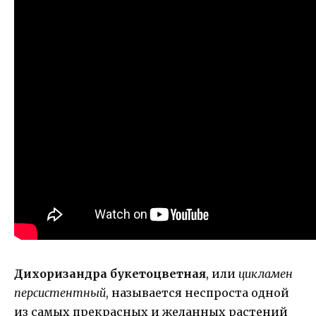
Дихоризандрa букетоцветная
, или
цикламен
персистентный
, называется неспроста одной
из самых прекрасных и желанных растений