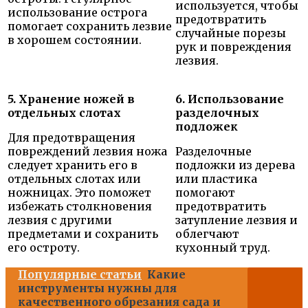
используется, чтобы
использование острога
предотвратить
помогает сохранить лезвие
случайные порезы
в хорошем состоянии.
рук и повреждения
лезвия.
5. Хранение ножей в
6. Использование
отдельных слотах
разделочных
подложек
Для предотвращения
повреждений лезвия ножа
Разделочные
следует хранить его в
подложки из дерева
отдельных слотах или
или пластика
ножницах. Это поможет
помогают
избежать столкновения
предотвратить
лезвия с другими
затупление лезвия и
предметами и сохранить
облегчают
его остроту.
кухонный труд.
Популярные статьи
Какие
инструменты нужны для
качественного обрезания сада и