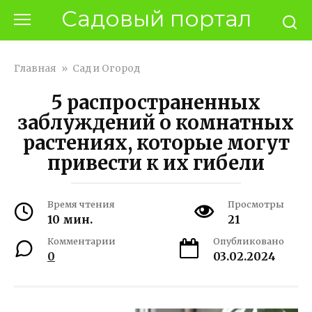
Перейти
Садовый портал
к
контенту
Главная
»
Сад и Огород
5 распространенных
заблуждений о комнатных
растениях, которые могут
привести к их гибели
Время чтения
Просмотры
10 мин.
21
Комментарии
Опубликовано
0
03.02.2024