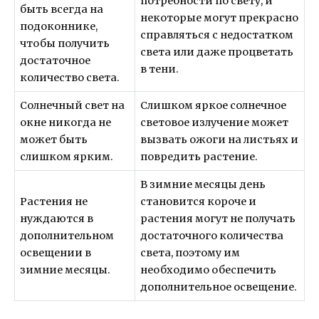
потребности по свету, и
быть всегда на
некоторые могут прекрасно
подоконнике,
справляться с недостатком
чтобы получить
света или даже процветать
достаточное
в тени.
количество света.
Солнечный свет на
Слишком яркое солнечное
окне никогда не
световое излучение может
может быть
вызвать ожоги на листьях и
слишком ярким.
повредить растение.
В зимние месяцы день
Растения не
становится короче и
нуждаются в
растения могут не получать
дополнительном
достаточного количества
освещении в
света, поэтому им
зимние месяцы.
необходимо обеспечить
дополнительное освещение.