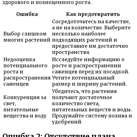
здорового и полноценного роста.
Ошибка
Как предотвратить
Сосредоточьтесь на качестве,
а не на количестве. Выберите
Выбор слишком
несколько наиболее
многих растений
подходящих растений и
предоставьте им достаточно
пространства.
Недооценка
Исследуйте информацию о
потенциального
росте и распространении
роста и
саженцев перед их посадкой.
распространения
Учтите потенциальный
саженцев
размер и ширину растений.
Убедитесь, что растения
Конкуренция за
получают достаточное
свет,
количество света,
питательные
питательных веществ и воды.
вещества и воду
Продумайте систему полива и
удобрений.
Ошибка 2: Отсутствие плана